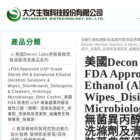
自動化機械|蠕動幫浦|異丙醇|無菌酒精|
產品分類
Ethanol (Alcohol) Solutions &
紙巾_消毒劑_洗滌劑及清潔劑_組織
美國Decon Labs原裝藥典等
美國Deco
級滅菌清潔產品系列
FDA Approved USP Grade
FDA Appro
Sterile IPA & Denatured Ethanol
(Alcohol) Solutions &
Ethanol (A
Wipes_Disinfectants_Detergents
& Cleaners_Histology
Wipes_Disi
Microbiology_Odor Control_美國
FDA 核准的 USP 級無菌異丙醇及
Microbio
變性乙醇（酒精）溶液及濕紙巾_消
毒劑_洗滌劑及清潔劑_組織微生物
無菌異丙醇
學應用_除臭劑
洗滌劑及清
產業機械和製程控制自動化
設計服務 變頻節能節電/環保
減碳工程規劃服務