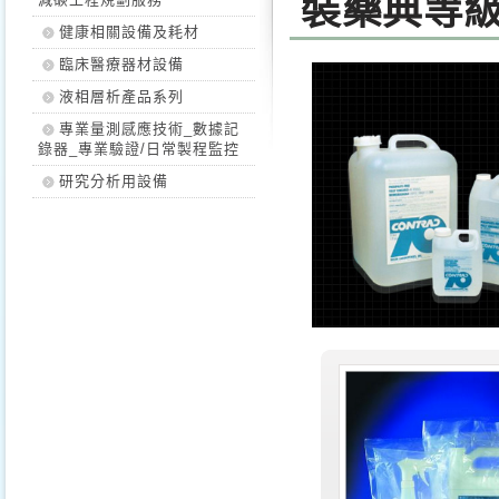
裝藥典等
健康相關設備及耗材
臨床醫療器材設備
液相層析產品系列
專業量測感應技術_數據記
錄器_專業驗證/日常製程監控
研究分析用設備